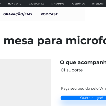
O
MOVIMENTO
MAQUINARIAS
STREAMING
ACESSÓRIOS
INTERCOM
GRAVAÇÃO/EAD
PODCAST
 mesa para microf
O que acompanh
01 suporte
Faça seu pedido pelo W
Quero alugar!