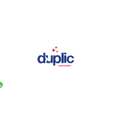
NAS
UNIDADE SÃO 
(17) 99631-0830
 860
R. Delegado Pin
Parque Industria
São José do Rio 