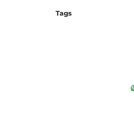
Tags
UNIDADE CAMPI
(19) 97125-5544
Av. João Erbolato,
Jardim Chapadão
Campinas - SP