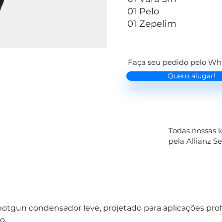
01 Pelo
01 Zepelim
Faça seu pedido pelo W
Quero alugar!
Todas nossas 
pela Allianz S
gun condensador leve, projetado para aplicações profis
o. 