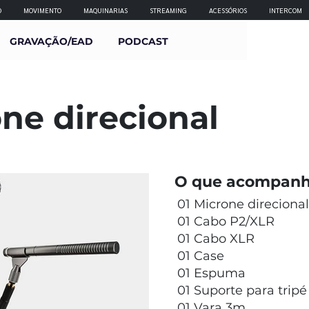
O
MOVIMENTO
MAQUINARIAS
STREAMING
ACESSÓRIOS
INTERCOM
GRAVAÇÃO/EAD
PODCAST
one direcional
O que acompanh
01 Microne direcional
01 Cabo P2/XLR
01 Cabo XLR
01 Case
01 Espuma
01 Suporte para tripé
01 Vara 3m