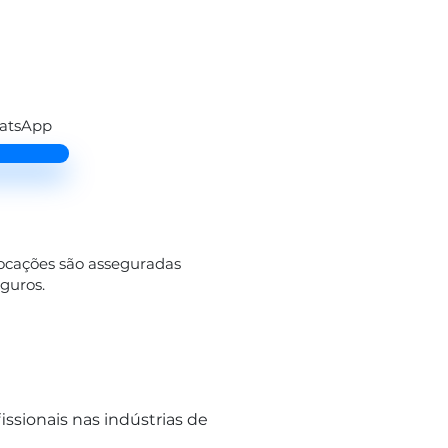
hatsApp
locações são asseguradas
eguros.
sionais nas indústrias de 