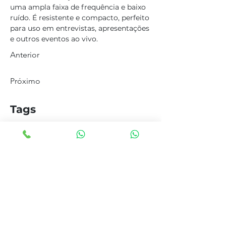
uma ampla faixa de frequência e baixo 
ruído. É resistente e compacto, perfeito 
para uso em entrevistas, apresentações 
e outros eventos ao vivo.
Anterior
Próximo
Tags
sennheiser, microfone, microfone
sony, sony, lapela, lapela sony, mic
lapela