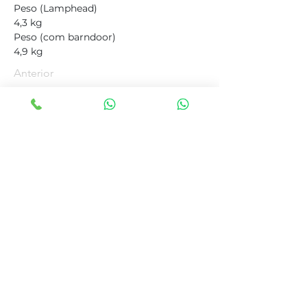
Peso (Lamphead)
4,3 kg
Peso (com barndoor)
4,9 kg
Anterior
Próximo
Tags
Iluminação, iluminação de estudio,
fresnel, energia fresnel, luz estudio,
iluminação para estudio, fresnel
tungstenio, fresnel 110v, fresnel 220v,
fresnel 1k, fresnel filmgear