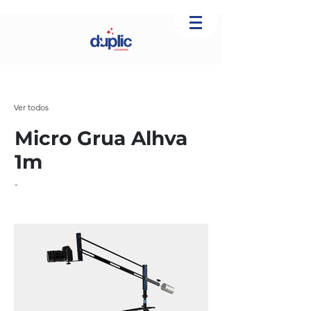
Ver todos
Micro Grua Alhva
1m
-