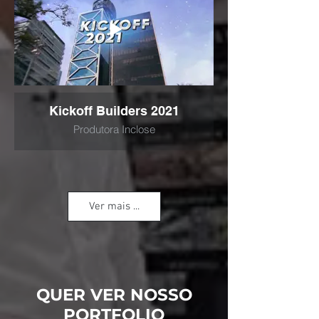
Kickoff Builders 2021
Produtora Inclose
Ver mais ...
QUER VER NOSSO
Bloco do Urso 2020
PORTFOLIO