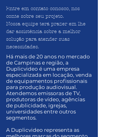
Entre em contato conosco, nos
conte sobre seu projeto.
Nossa equipe terá prazer em lhe
dar assistência sobre a melhor
solução para atender suas
necessidades.
Há mais de 20 anos no mercado
de Campinas e região, a
Duplicvideo é uma empresa
especializada em locação, venda
de equipamentos profissionais
para produção audiovisual.
Atendemos emissoras de TV,
produtoras de vídeo, agências
de publicidade, igrejas,
universidades
entre outros
segmentos.
A Duplicvideo representa as
melhores marcas do segmento.