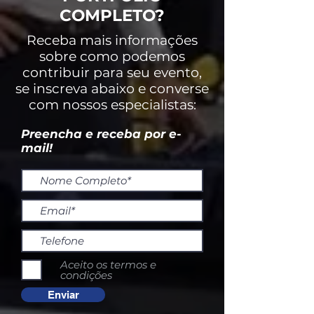
Aftermovie feito pelo estudio
COMPLETO?
Então toma de um dos dias do
evento no qual realizamos
Receba mais informações
captação e transmissão ao vivo
sobre como podemos
dos 4 dias de evento.
contribuir para seu evento,
se inscreva abaixo e converse
com nossos especialistas:
Preencha e receba por e-
mail!
Aceito os termos e
condições
Enviar