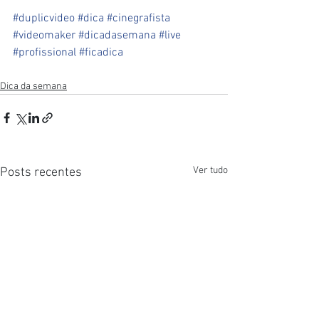
#duplicvideo
#dica
#cinegrafista
#videomaker
#dicadasemana
#live
#profissional
#ficadica
Dica da semana
Ver tudo
Posts recentes