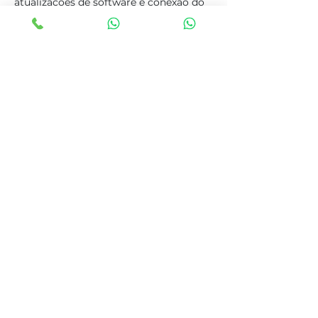
atualizações de software e conexão do 
painel.
Anterior
Próximo
Tags
switcher, mesa de corte, switcher de
video, transmissão, live, mesa de
transmissão, switcher streaming, SDI,
HDMI, Facebook, Youtube, broadcast,
atem mini, atem mini pro,
blackmagic, blackmagic atem mini,
atem mini extreme, atem mini
extreme iso, blackmagic extreme