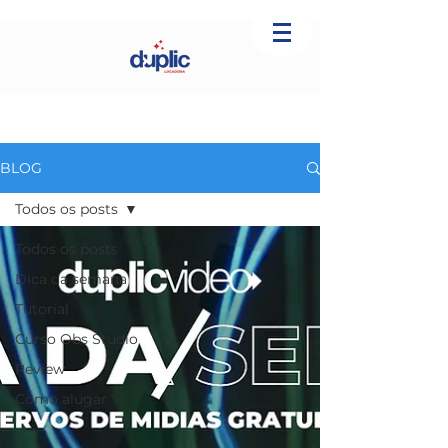
BLOG
Todos os posts
Todos os posts
Dica da semana
Tutorial
Curso Obs Studio
Review
Como alugar