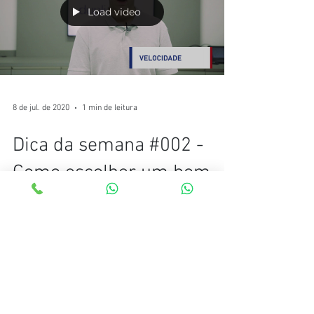
Load video
8 de jul. de 2020
1 min de leitura
Dica da semana #002 -
Como escolher um bom
cartão de memoria?
Olá sou o Danilo Candido da Duplicvideo A
dica da semana é como escolher um bom
cartão de memória Se a sua câmera está
travando durante a...