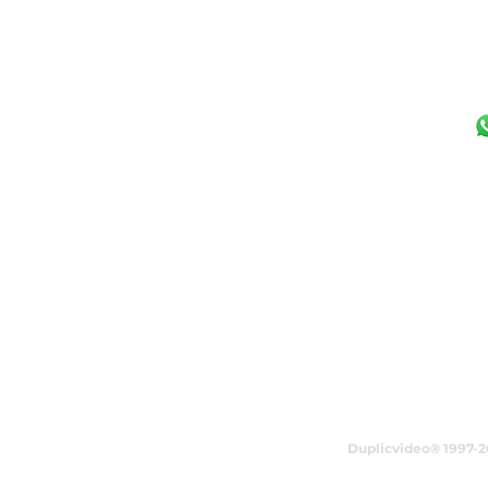
UNIDADE CAMPI
(19) 97125-5544
Av. João Erbolato,
Jardim Chapadão
Campinas - SP
Institucional
Sobre nós
F
Duplicvideo® 1997-20