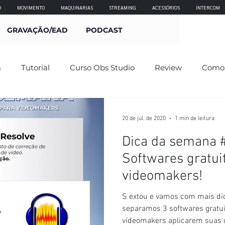
O
MOVIMENTO
MAQUINARIAS
STREAMING
ACESSÓRIOS
INTERCOM
GRAVAÇÃO/EAD
PODCAST
a
Tutorial
Curso Obs Studio
Review
Como 
20 de jul. de 2020
1 min de leitura
Dica da semana #
Softwares gratui
videomakers!
S extou e vamos com mais di
separamos 3 softwares gratui
vídeomakers aplicarem suas cr