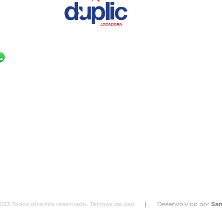
NAS
UNIDADE SÃO 
(17) 99631-0830
 860
R. Delegado Pin
Parque Industria
São José do Rio 
AQ?
Blog
Contato
23 Todos direitos reservado.
Termos de uso
| Desenvolvido por
Sam