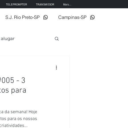
TELEPROMPTER
TRANSMISSOR
Mais...
S.J. Rio Preto-SP
Campinas-SP
alugar
005 - 3
tos para
ca da semana! Hoje
tos para os nossos
iatividades...