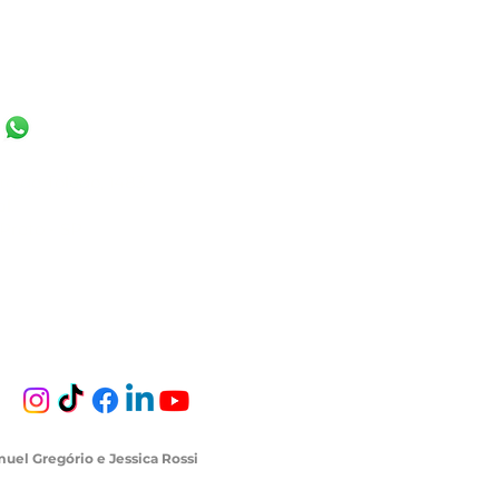
JOSÉ DO RIO PRETO
to de Tolêdo, 1483
l.
Preto - SP
Siga nossas redes sociais
uel Gregório e Jessica Rossi