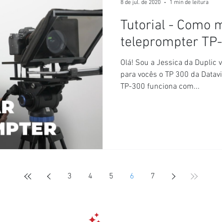
8 de jul. de 2020
1 min de leitura
Tutorial - Como
teleprompter TP
Olá! Sou a Jessica da Duplic 
para vocês o TP 300 da Datavi
TP-300 funciona com...
3
4
5
6
7