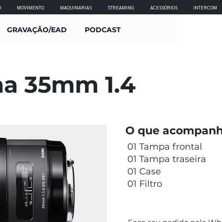
O
MOVIMENTO
MAQUINARIAS
STREAMING
ACESSÓRIOS
INTERCOM
GRAVAÇÃO/EAD
PODCAST
ma 35mm 1.4
O que acompanh
01 Tampa frontal
01 Tampa traseira
01 Case
01 Filtro