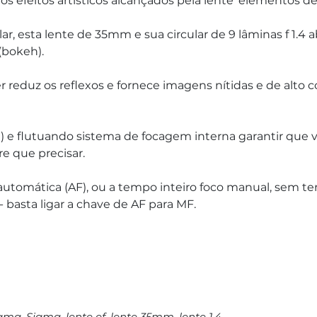
 os efeitos artísticos alcançados pela lente 'elementos de
ar, esta lente de 35mm e sua circular de 9 lâminas f 1.4
(bokeh). 
r reduz os reflexos e fornece imagens nítidas e de alto
M) e flutuando sistema de focagem interna garantir que
e que precisar. 
utomática (AF), ou a tempo inteiro foco manual, sem ter
 basta ligar a chave de AF para MF.
igma, Sigma, lente ef, lente 35mm, lente 1.4