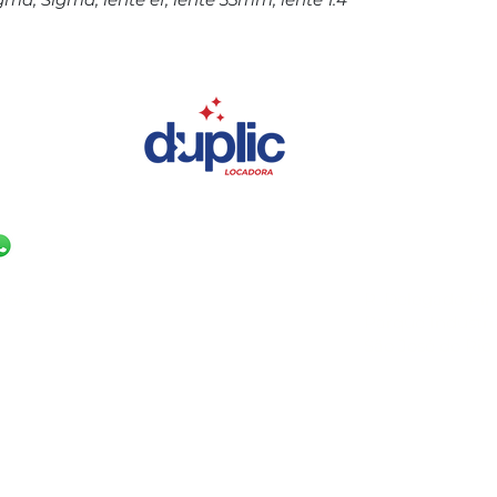
NAS
UNIDADE SÃO 
(17) 99631-0830
 860
R. Delegado Pin
Parque Industria
São José do Rio 