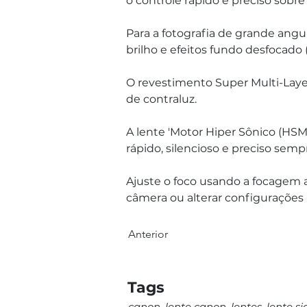
o controle rápido e preciso sobre
Para a fotografia de grande angul
brilho e efeitos fundo desfocado 
O revestimento Super Multi-Laye
de contraluz. 
A lente 'Motor Hiper Sônico (HS
rápido, silencioso e preciso sempr
Ajuste o foco usando a focagem a
câmera ou alterar configurações -
Anterior
Tags
canon, lente canon, lentes, lente s