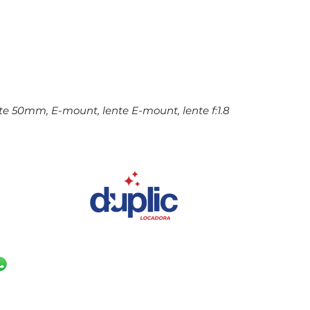
nte 50mm, E-mount, lente E-mount, lente f:1.8
NAS
UNIDADE SÃO 
(17) 99631-0830
 860
R. Delegado Pin