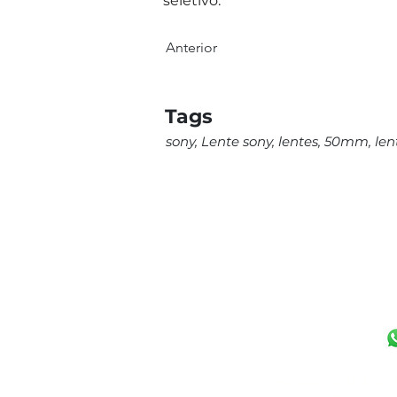
seletivo.
Anterior
Tags
sony, Lente sony, lentes, 50mm, le
UNIDADE CAMPI
(19) 97125-5544
Av. João Erbolato,