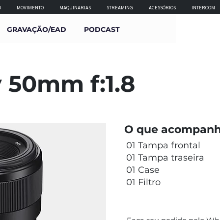
O
MOVIMENTO
MAQUINARIAS
STREAMING
ACESSÓRIOS
INTERCOM
GRAVAÇÃO/EAD
PODCAST
 50mm f:1.8
O que acompanh
01 Tampa frontal
01 Tampa traseira
01 Case
01 Filtro