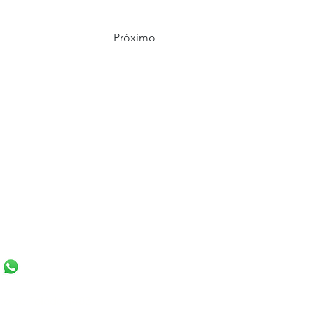
Próximo
JOSÉ DO RIO PRETO
to de Tolêdo, 1483